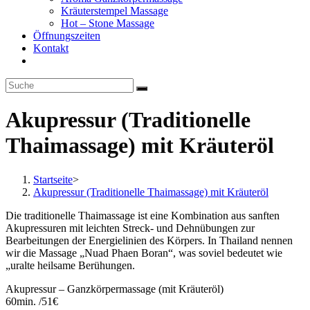
Kräuterstempel Massage
Hot – Stone Massage
Öffnungszeiten
Kontakt
Toggle
website
search
Akupressur (Traditionelle
Thaimassage) mit Kräuteröl
Startseite
>
Akupressur (Traditionelle Thaimassage) mit Kräuteröl
Die traditionelle Thaimassage ist eine Kombination aus sanften
Akupressuren mit leichten Streck- und Dehnübungen zur
Bearbeitungen der Energielinien des Körpers. In Thailand nennen
wir die Massage „Nuad Phaen Boran“, was soviel bedeutet wie
„uralte heilsame Berühungen.
Akupressur – Ganzkörpermassage (mit Kräuteröl)
60min. /51€